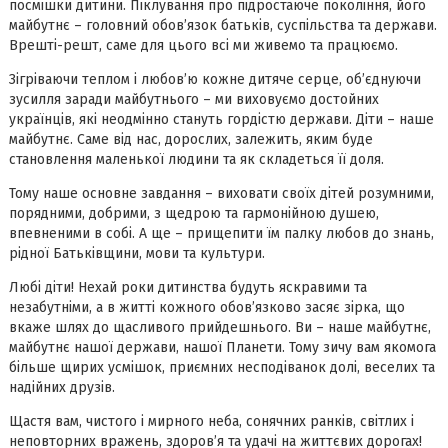
посмішки дитини. Піклування про підростаюче покоління, його
майбутнє – головний обов’язок батьків, суспільства та держави.
Врешті-решт, саме для цього всі ми живемо та працюємо.
Зігріваючи теплом і любов’ю кожне дитяче серце, об’єднуючи
зусилля заради майбутнього – ми виховуємо достойних
українців, які неодмінно стануть гордістю держави. Діти – наше
майбутнє. Саме від нас, дорослих, залежить, яким буде
становлення маленької людини та як складеться її доля.
Тому наше основне завдання – виховати своїх дітей розумними,
порядними, добрими, з щедрою та гармонійною душею,
впевненими в собі. А ще – прищепити їм палку любов до знань,
рідної Батьківщини, мови та культури.
Любі діти! Нехай роки дитинства будуть яскравими та
незабутніми, а в житті кожного обов’язково засяє зірка, що
вкаже шлях до щасливого прийдешнього. Ви – наше майбутнє,
майбутнє нашої держави, нашої Планети. Тому зичу вам якомога
більше щирих усмішок, приємних несподіванок долі, веселих та
надійних друзів.
Щастя вам, чистого і мирного неба, сонячних ранків, світлих і
неповторних вражень, здоров’я та удачі на життєвих дорогах!