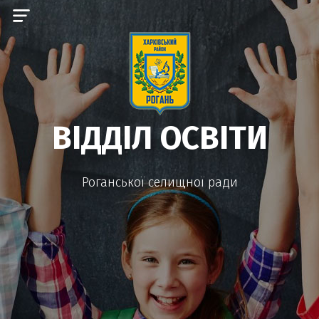
ВІДДІЛ ОСВІТИ
Роганської селищної ради