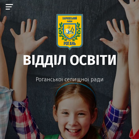
ВІДДІЛ ОСВІТИ
Роганської селищної ради