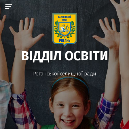
ВІДДІЛ ОСВІТИ
Роганської селищної ради