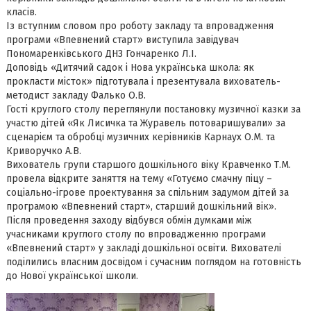
класів.
Із вступним словом про роботу закладу та впровадження
програми «Впевнений старт» виступила завідувач
Пономаренківського ДНЗ Гончаренко Л.І.
Доповідь «Дитячий садок і Нова українська школа: як
прокласти місток» підготувала і презентувала вихователь-
методист закладу Фалько О.В.
Гості круглого столу переглянули постановку музичної казки за
участю дітей «Як Лисичка та Журавель потоваришували» за
сценарієм та обробці музичних керівників Карнаух О.М. та
Криворучко А.В.
Вихователь групи старшого дошкільного віку Кравченко Т.М.
провела відкрите заняття на тему «Готуємо смачну піцу –
соціально-ігрове проектування за спільним задумом дітей за
програмою «Впевнений старт», старший дошкільний вік».
Після проведення заходу відбувся обмін думками між
учасниками круглого столу по впровадженню програми
«Впевнений старт» у закладі дошкільної освіти. Вихователі
поділились власним досвідом і сучасним поглядом на готовність
до Нової української школи.