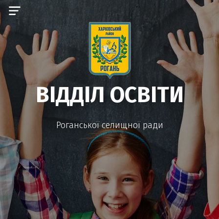
ВІДДІЛ ОСВІТИ
Роганської селищної ради