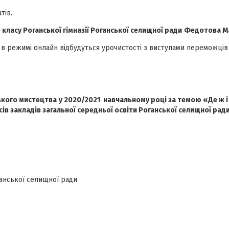
тів.
 класу Роганської гімназії Роганської селищної ради
Федотова Ма
и в режимі онлайн відбудуться урочистості з виступами переможці
кого мистецтва
у 2020/2021 навчальному роц
і
за темою «
Де ж 
асів закладів загальної середньої освіти Роганської селищної рад
ганської селищної ради