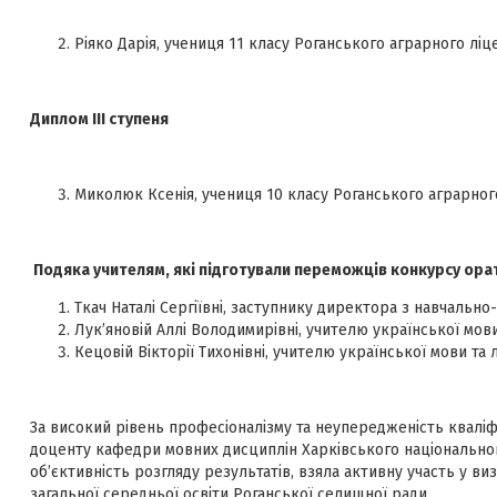
Ріяко Дарія, учениця 11 класу Роганського аграрного лі
Диплом ІІІ ступеня
Миколюк Ксенія, учениця 10 класу Роганського аграрног
Подяка учителям, які підготували переможців
конкурсу ора
Ткач Наталі Сергіївні, заступнику директора з навчально
Лук’яновій Аллі Володимирівні, учителю української мо
Кецовій Вікторії Тихонівні, учителю української мови та
За високий рівень професіоналізму та неупередженість кваліф
доценту кафедри мовних дисциплін Харківського національного 
об’єктивність розгляду результатів, взяла активну участь у в
загальної середньої освіти Роганської селищної ради.