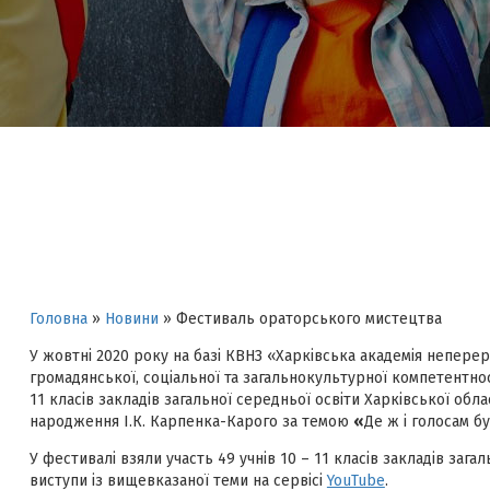
Головна
»
Новини
»
Фестиваль ораторського мистецтва
У жовтні 2020 року на базі КВНЗ «Харківська академія неперер
громадянської, соціальної та загальнокультурної компетентност
11 класів закладів загальної середньої освіти Харківської об
народження І.К. Карпенка-Карого за темою
«
Де ж і голосам б
У фестивалі взяли участь 49 учнів 10 – 11 класів закладів зага
виступи із вищевказаної теми на сервісі
YouTube
.