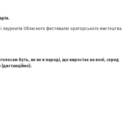
рія.
в і лауреатів Обласного фестивалю ораторського мистецтва.
і голосам
буть, як не в народі, що виростає на волі, серед
и
(дистанційно).