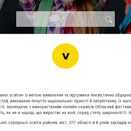
>
вної освіти» із метою виявлення та підтримки лінгвістично обдаро
ей, виховання почуття національної гідності й патріотизму, із наго
ласті, проведено з використанням онлайн-сервісів Обласний фестив
уть, як не в народі, що виростає на волі, серед степу широкого! (І
льної середньої освіти районів, міст, ОТГ області й 8 учнів закладі