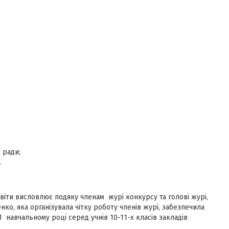
 ради;
.
віти висловлює подяку членам журі конкурсу та голові журі,
ко, яка організувала чітку роботу членів журі, забезпечила
 навчальному році серед учнів 10-11-х класів закладів