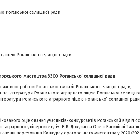
цею Роганської селищної ради
о ліцею Роганської селищної ради
торського мистецтва
ЗЗСО Роганської селищної ради
-виховної роботи Роганської гімназії Роганської селищної ради;
ви та літератури Роганського аграрного ліцею Роганської селищної
 літератури Роганського аграрного ліцею Роганської селищної ради
ікованого оцінювання учасників-конкурсантів Роганський відділ ос
аграрного університету ім. В.В. Докучаєва Олені Василівні Тихонен
изначенні переможців Конкурсу ораторського мистецтва у 2020/2021