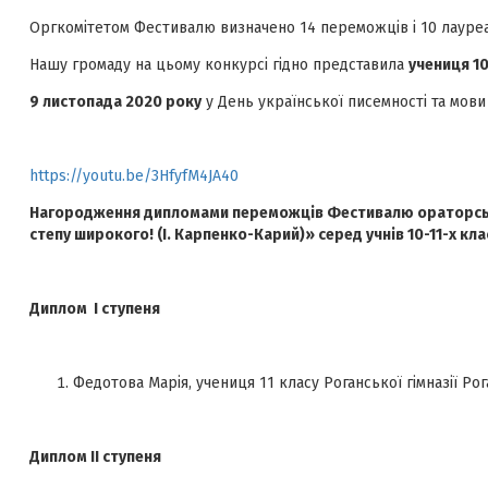
Оргкомітетом Фестивалю визначено 14 переможців і 10 лауреа
Нашу громаду на цьому конкурсі гідно представила
учениця
10
9 листопада 2020 року
у День української писемності та мов
https://youtu.be/3HfyfM4JA40
Нагородження дипломами переможців Фестивалю
ораторсь
степу широкого! (І. Карпенко-Карий)» серед учнів 10-11-х кл
Диплом І ступеня
Федотова Марія, учениця 11 класу Роганської гімназії Ро
Диплом ІІ ступеня