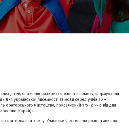
ваних дітей, сприяння розкриттю їхнього таланту, формування
ди Дня української писемності та мови серед учнів 10 –
аль ораторського мистецтва, присвячений 175- річчю від дня
. Карпенко-Карий)»
в освіти інтернатного типу. Учасники фестивалю розмістили свої