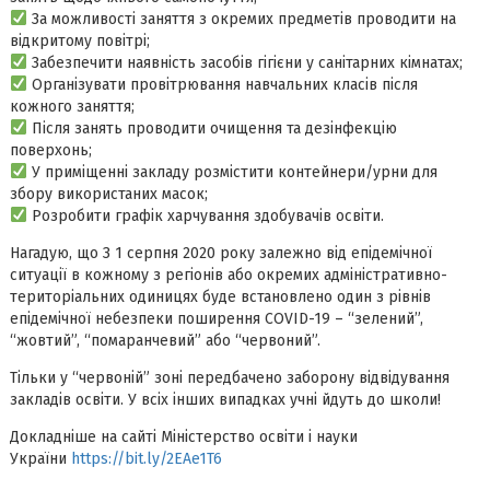
За можливості заняття з окремих предметів проводити на
відкритому повітрі;
Забезпечити наявність засобів гігієни у санітарних кімнатах;
Організувати провітрювання навчальних класів після
кожного заняття;
Після занять проводити очищення та дезінфекцію
поверхонь;
У приміщенні закладу розмістити контейнери/урни для
збору використаних масок;
Розробити графік харчування здобувачів освіти.
Нагадую, що З 1 серпня 2020 року залежно від епідемічної
ситуації в кожному з регіонів або окремих адміністративно-
територіальних одиницях буде встановлено один з рівнів
епідемічної небезпеки поширення COVID-19 – “зелений”,
“жовтий”, “помаранчевий” або “червоний”.
Тільки у “червоній” зоні передбачено заборону відвідування
закладів освіти. У всіх інших випадках учні йдуть до школи!
Докладніше на сайті Міністерство освіти і науки
України
https://bit.ly/2EAe1T6