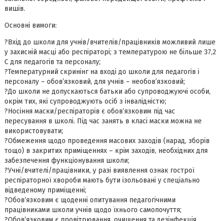
вишів.
Основні вимоги:
?Вхід до школи для учнів/вчителів/працівників можливий лише
у захисній масці або респіраторі; з температурою не більше 37,2
С для педагогів та персоналу;
?Температурний скринінг на вході до школи для педагогів і
персоналу – обов’язковий, для учнів – необов’язковий;
?До школи не допускаються батьки або супроводжуючі особи,
окрім тих, які супроводжують осіб з інвалідністю;
?Носіння маски/респіраторів є обов’язковим під час
пересування в школі. Під час занять в класі маски можна не
використовувати;
?Обмеження щодо проведення масових заходів (нарад, зборів
тощо) в закритих приміщеннях – крім заходів, необхідних для
забезпечення функціонування школи;
?Учні/вчителі/працівники, у разі виявлення ознак гострої
респіраторної хвороби мають бути ізольовані у спеціально
відведеному приміщенні;
?Обов’язковим є щоденні опитування педагогічними
працівниками школи учнів щодо їхнього самопочуття;
?Обов’язковим є провітрювання, очищення та дезінфекція