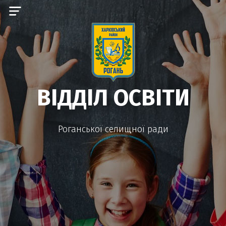
ВІДДІЛ ОСВІТИ
Роганської селищної ради