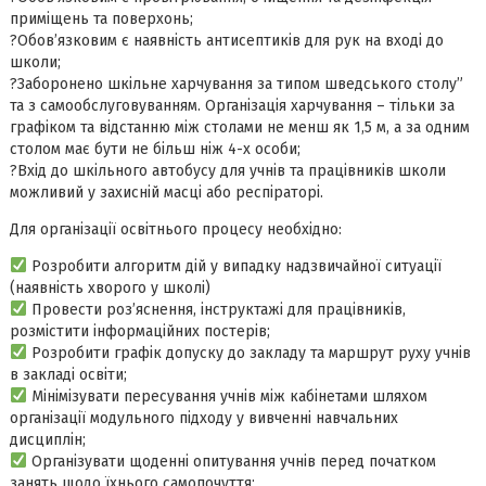
приміщень та поверхонь;
?Обов’язковим є наявність антисептиків для рук на вході до
школи;
?Заборонено шкільне харчування за типом шведського столу”
та з самообслуговуванням. Організація харчування – тільки за
графіком та відстанню між столами не менш як 1,5 м, а за одним
столом має бути не більш ніж 4-х особи;
?Вхід до шкільного автобусу для учнів та працівників школи
можливий у захисній масці або респіраторі.
Для організації освітнього процесу необхідно:
Розробити алгоритм дій у випадку надзвичайної ситуації
(наявність хворого у школі)
Провести роз’яснення, інструктажі для працівників,
розмістити інформаційних постерів;
Розробити графік допуску до закладу та маршрут руху учнів
в закладі освіти;
Мінімізувати пересування учнів між кабінетами шляхом
організації модульного підходу у вивченні навчальних
дисциплін;
Організувати щоденні опитування учнів перед початком
занять щодо їхнього самопочуття;