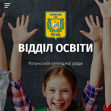
ВІДДІЛ ОСВІТИ
Роганської селищної ради