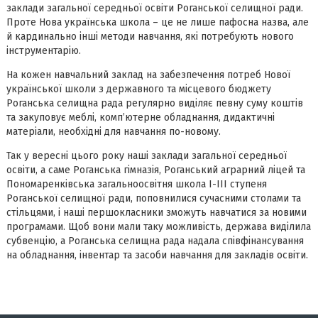
заклади загальної середньої освіти Роганської селищної ради.
Проте Нова українська школа – це не лише пафосна назва, але
й кардинально інші методи навчання, які потребують нового
інструментарію.
На кожен навчальний заклад на забезпечення потреб Нової
української школи з державного та місцевого бюджету
Роганська селищна рада регулярно виділяє певну суму коштів
та закуповує меблі, комп’ютерне обладнання, дидактичні
матеріали, необхідні для навчання по-новому.
Так у вересні цього року наші заклади загальної середньої
освіти, а саме Роганська гімназія, Роганський аграрний ліцей та
Пономаренківська загальноосвітня школа І-ІІІ ступеня
Роганської селищної ради, поповнилися сучасними столами та
стільцями, і наші першокласники зможуть навчатися за новими
програмами. Щоб вони мали таку можливість, держава виділила
субвенцію, а Роганська селищна рада надала співфінансування
на обладнання, інвентар та засоби навчання для закладів освіти.