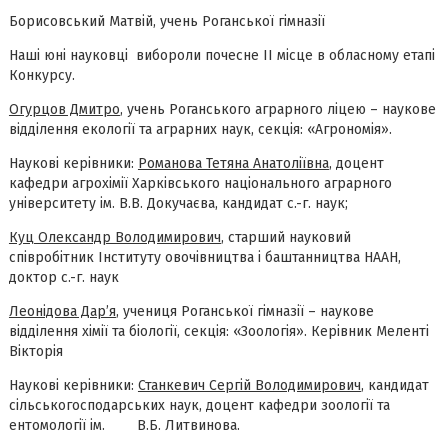
Борисовський Матвій, учень Роганської гімназії
Наші юні науковці вибороли почесне ІІ місце в обласному етапі
Конкурсу.
Огурцов Дмитро
, учень Роганського аграрного ліцею – наукове
відділення екології та аграрних наук, секція: «Агрономія».
Наукові керівники:
Романова Тетяна Анатоліївна
, доцент
кафедри агрохімії Харківського національного аграрного
університету ім. В.В. Докучаєва, кандидат с.-г. наук;
Куц Олександр Володимирович
, старший науковий
співробітник Інституту овочівництва і баштанництва НААН,
доктор с.-г. наук
Леонідова Дар’я
, учениця Роганської гімназії – наукове
відділення хімії та біології, секція: «Зоологія». Керівник Меленті
Вікторія
Наукові керівники:
Станкевич Сергій Володимирович
, кандидат
сільськогосподарських наук, доцент кафедри зоології та
ентомології ім. В.Б. Литвинова.