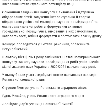
виховання інтелектуального потенціалу нації.
Основними завданнями конкурсу є виявлення і підтримка
обдарованих дітей, залучення інтелектуально й творчо
обдарованої учнівської молоді до науково-дослідницької та
експериментальної роботи, формування активної
громадянської позиції учнів, виховання в них самостійності,
наполегливості, вміння формувати й обстоювати власну думку.
Конкурс проводиться у 3 етапи: районний, обласний та
Всеукраїнський.
В лютому місяці 2021 року закінчився ІІ етап Всеукраїнського
конкурсу-захисту науково-дослідницьких робіт учнів-членів
Малої академії наук України в 2020/2021 навчальному році.
У ньому брали участь здобувачі освіти навчальних закладів
Роганської селищної ради:
Огурцов Дмитро, учень Роганського аграрного ліцею
Гудзь Михайло, учень Роганського аграрного ліцею
Леонідова Дар’я, учениця Роганської гімназії