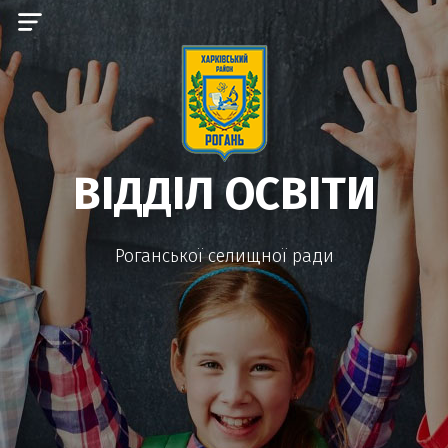
ВІДДІЛ ОСВІТИ
Роганської селищної ради