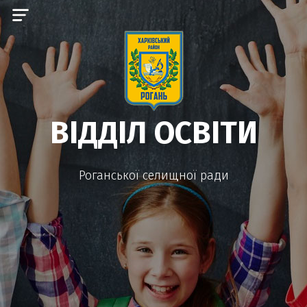
ВІДДІЛ ОСВІТИ
Роганської селищної ради