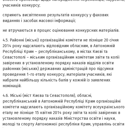
учасників конкурсу;
сприяють висвітленню результатів конкурсу у фахових
виданнях і засобах масової інформації;
не втручаються в процес оцінювання конкурсних матеріалів.
4.5. Районні (міські) організаційні комітети не пізніше 20 січня
2014 року надсилають відповідним обласним, в Автономній
Республіці Крим – республіканському, в містах Києві та
Севастополі – міським організаційним комітетам звіти та копії
завірених в установленому порядку наказів відділів освіти
районних (міських) державних адміністрацій про підсумки
проведення 1-го етапу конкурсу, матеріали учасників, які
набрали найбільшу кількість балів у кожній із заявлених
номінацій.
4.6. Міські (міст Києва та Севастополя), обласні,
республіканський в Автономній Республіці Крим організаційні
комітети надсилають організаційному комітету всеукраїнського
етапу не пізніше 15 квітня 2014 року звіти та копії завірених в
установленому порядку наказів Міністерства освіти і науки,
молоді та спорту Автономної республіки Крим, управлінь освіти