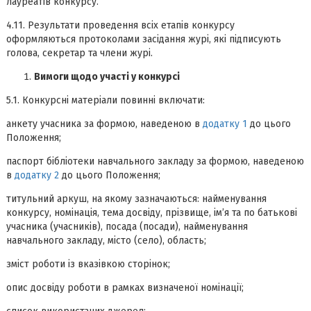
лауреатів конкурсу.
4.11. Результати проведення всіх етапів конкурсу
оформляються протоколами засідання журі, які підписують
голова, секретар та члени журі.
Вимоги щодо участі у конкурсі
5.1. Конкурсні матеріали повинні включати:
анкету учасника за формою, наведеною в
додатку 1
до цього
Положення;
паспорт бібліотеки навчального закладу за формою, наведеною
в
додатку 2
до цього Положення;
титульний аркуш, на якому зазначаються: найменування
конкурсу, номінація, тема досвіду, прізвище, ім’я та по батькові
учасника (учасників), посада (посади), найменування
навчального закладу, місто (село), область;
зміст роботи із вказівкою сторінок;
опис досвіду роботи в рамках визначеної номінації;