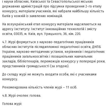
і науки обласних, Київської та Севастопольської міських
державних адміністрацій про підсумки проведення 2-го етапу
конкурсу, матеріали учасників, які набрали найбільшу кількість
балів у кожній із заявлених номінацій.
На всеукраїнський етап конкурсу матеріали надсилаються на
адресу Інституту: Інститут інноваційних технологій і змісту
освіти, 03035, м. Київ, вул. Урицького, 36, кім. 220.
4.7. Журі формується з науково-педагогічних працівників
обласних інститутів післядипломної педагогічної освіти, ДНПБ
України, науково-методичних установ, керівників і педагогічних
працівників загальноосвітніх і позашкільних навчальних
закладів, бібліотекарів, переможців конкурсу у попередні роки,
представників громадськості (за згодою).
До складу журі не можуть входити особи, які є учасниками
конкурсу.
Рекомендована кількість членів журі – 11 осіб.
4.8. Журі очолює голова.
Голова журі: