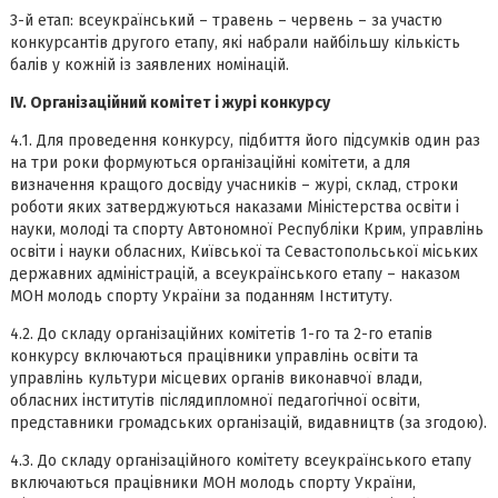
3-й етап: всеукраїнський – травень – червень – за участю
конкурсантів другого етапу, які набрали найбільшу кількість
балів у кожній із заявлених номінацій.
ІV. Організаційний комітет і журі конкурсу
4.1. Для проведення конкурсу, підбиття його підсумків один раз
на три роки формуються організаційні комітети, а для
визначення кращого досвіду учасників – журі, склад, строки
роботи яких затверджуються наказами Міністерства освіти і
науки, молоді та спорту Автономної Республіки Крим, управлінь
освіти і науки обласних, Київської та Севастопольської міських
державних адміністрацій, а всеукраїнського етапу – наказом
МОН молодь спорту України за поданням Інституту.
4.2. До складу організаційних комітетів 1-го та 2-го етапів
конкурсу включаються працівники управлінь освіти та
управлінь культури місцевих органів виконавчої влади,
обласних інститутів післядипломної педагогічної освіти,
представники громадських організацій, видавництв (за згодою).
4.3. До складу організаційного комітету всеукраїнського етапу
включаються працівники МОН молодь спорту України,