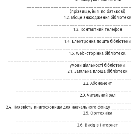
________________________________________
(прізвище, ім’я, по батькові)
1.2. Місце знаходження бібліотеки
____________________________________
1.3. Контактний телефон
________________________________________
1.4. Електронна пошта бібліотеки
____________________________________
1.5. Web-сторінка бібліотеки:
_________________________________________________ІІ
умови діяльності бібліотеки:
2.1. Загальна площа бібліотеки
_____________________________________
2.2. Абонемент
____________________________________________
2.3. Читальний зал
__________________________________________
2.4. Наявність книгосховища для навчального фонду _____
2.5. Оргтехніка
____________________________________________
2.6. Вихід в Інтернет
________________________________________________