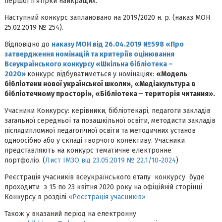
першої п’ятірки найкращих.
Наступний конкурс заплановано на 2019/2020 н. р. (наказ МОН
25.02.2019 № 254).
Відповідно до
наказу МОН від 26.04.2019 №598 «Про
затвердження номінацій та критеріїв оцінювання
Всеукраїнського конкурсу «Шкільна бібліотека –
2020»
конкурс відбуватиметься у номінаціях:
«Модель
бібліотеки нової української школи», «Медіакультура в
бібліотечному просторі», «Бібліотека – територія читання».
Учасники Конкурсу: керівники, бібліотекарі, педагоги закладів
загальної середньої та позашкільної освіти, методисти закладів
післядипломної педагогічної освіти та методичних установ
одноосібно або у складі творчого колективу. Учасники
представляють на конкурс тематичне електронне
портфоліо. (
Лист ІМЗО від 23.05.2019 № 22.1/10-2024
)
Реєстрація учасників всеукраїнського етапу конкурсу буде
проходити з 15 по 23 квітня 2020 року на офіційній сторінці
Конкурсу в розділі
«Реєстрація учасників»
Також у вказаний період на електронну