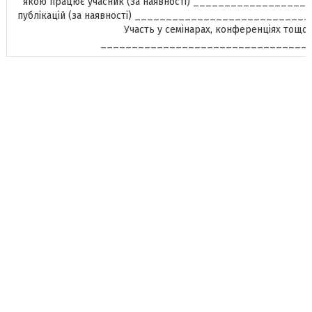
якою працює учасник (за наявності) __________________
публікацій (за наявності) ___________________________
Участь у семінарах, конференціях тощо
_________________________________