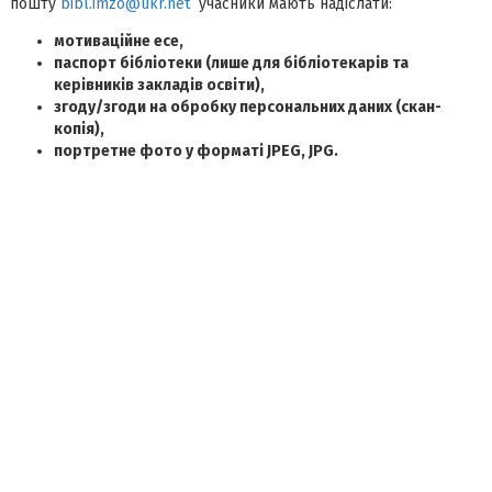
пошту
bibl.imzo@ukr.net
учасники мають надіслати:
мотиваційне есе,
паспорт бібліотеки (лише для бібліотекарів та
керівників закладів освіти),
згоду/згоди на обробку персональних даних (скан-
копія),
портретне фото у форматі JPEG, JPG.