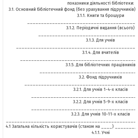
показники діяльності бібліотеки:
3.1. Основний бібліотечний фонд (без урахування підручник
3.1.1. Книги та брошури
________________________________________
3.1.2. Періодичні видання (всього)
____________________________________
3.1.3. Для учнів
____________________________________________
3.1.4. Для вчителів
__________________________________________
3.1.5. Для бібліотечних працівників
___________________________________
3.2. Фонд підручників
_________________________________________
3.2.1. Для учнів 1-4-х класів
______________________________________
3.2.2. Для учнів 5-9-х класів
______________________________________
3.2.3. Для учнів 10-11-х класів
________________________________________________IV. 
4.1 Загальна кількість користувачів (станом на ____) ____
4.1.1. Учні