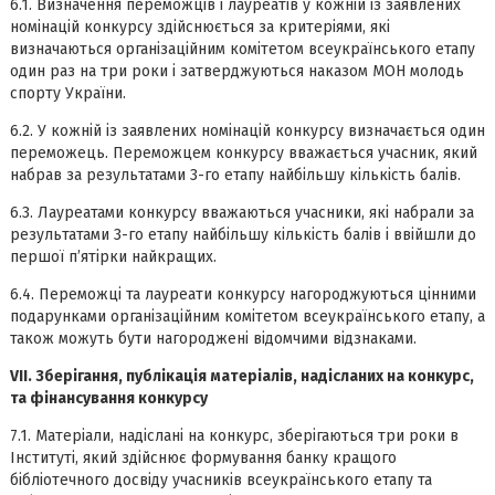
6.1. Визначення переможців і лауреатів у кожній із заявлених
номінацій конкурсу здійснюється за критеріями, які
визначаються організаційним комітетом всеукраїнського етапу
один раз на три роки і затверджуються наказом МОН молодь
спорту України.
6.2. У кожній із заявлених номінацій конкурсу визначається один
переможець. Переможцем конкурсу вважається учасник, який
набрав за результатами 3-го етапу найбільшу кількість балів.
6.3. Лауреатами конкурсу вважаються учасники, які набрали за
результатами 3-го етапу найбільшу кількість балів і ввійшли до
першої п’ятірки найкращих.
6.4. Переможці та лауреати конкурсу нагороджуються цінними
подарунками організаційним комітетом всеукраїнського етапу, а
також можуть бути нагороджені відомчими відзнаками.
VII. Зберігання, публікація матеріалів, надісланих на конкурс,
та фінансування конкурсу
7.1. Матеріали, надіслані на конкурс, зберігаються три роки в
Інституті, який здійснює формування банку кращого
бібліотечного досвіду учасників всеукраїнського етапу та