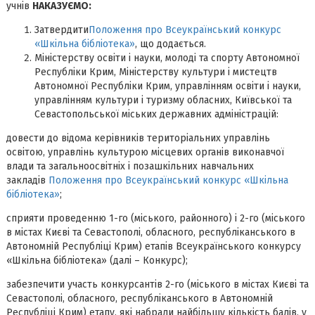
учнів
НАКАЗУЄМО:
Затвердити
Положення про Всеукраїнський конкурс
«Шкільна бібліотека»
, що додається.
Міністерству освіти і науки, молоді та спорту Автономної
Республіки Крим, Міністерству культури і мистецтв
Автономної Республіки Крим, управлінням освіти і науки,
управлінням культури і туризму обласних, Київської та
Севастопольської міських державних адміністрацій:
довести до відома керівників територіальних управлінь
освітою, управлінь культурою місцевих органів виконавчої
влади та загальноосвітніх і позашкільних навчальних
закладів
Положення про Всеукраїнський конкурс «Шкільна
бібліотека»
;
сприяти проведенню 1-го (міського, районного) і 2-го (міського
в містах Києві та Севастополі, обласного, республіканського в
Автономній Республіці Крим) етапів Всеукраїнського конкурсу
«Шкільна бібліотека» (далі – Конкурс);
забезпечити участь конкурсантів 2-го (міського в містах Києві та
Севастополі, обласного, республіканського в Автономній
Республіці Крим) етапу, які набрали найбільшу кількість балів, у