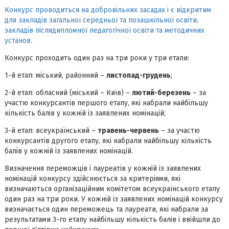
Конкурс проводиться на добровільних засадах і є відкритим
для закладів загальної середньої та позашкільної освіти,
закладів післядипломної педагогічної освіти та методичних
установ.
Конкурс проходить один раз на три роки у три етапи:
1-й етап: міський, районний –
листопад-грудень
;
2-й етап: обласний (міський – Київ) –
лютий-березень
– за
участю конкурсантів першого етапу, які набрали найбільшу
кількість балів у кожній із заявлених номінацій;
3-й етап: всеукраїнський –
травень-червень
– за участю
конкурсантів другого етапу, які набрали найбільшу кількість
балів у кожній із заявлених номінацій.
Визначення переможців і лауреатів у кожній із заявлених
номінацій конкурсу здійснюється за критеріями, які
визначаються організаційним комітетом всеукраїнського етапу
один раз на три роки. У кожній із заявлених номінацій конкурсу
визначається один переможець та лауреати, які набрали за
результатами 3-го етапу найбільшу кількість балів і ввійшли до