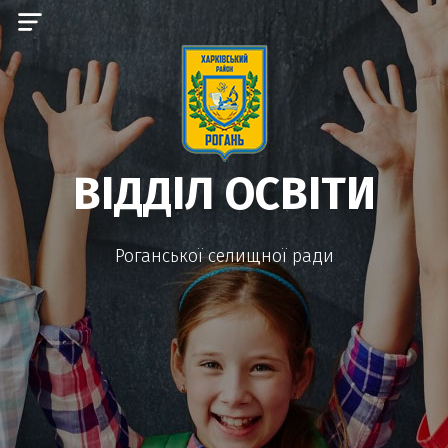
ВІДДІЛ ОСВІТИ
Роганської селищної ради