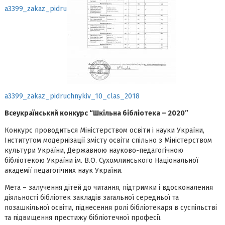
a3399_zakaz_pidru
a3399_zakaz_pidruchnykiv_10_clas_2018
Всеукраїнський конкурс “Шкільна бібліотека – 2020”
Конкурс проводиться Мiнiстерством освіти i науки України,
Інститутом модернізації змісту освіти спільно з Міністерством
культури України, Державною науково-педагогічною
бібліотекою України ім. В.О. Сухомлинського Національної
академії педагогічних наук України.
Мета – залучення дітей до читання, підтримки і вдосконалення
діяльності бібліотек закладів загальної середньої та
позашкільної освіти, піднесення ролі бібліотекаря в суспільстві
та підвищення престижу бібліотечної професії.