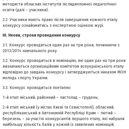
методисти обласних інститутів післядипломної педагогічної
освіти (далі – учасники).
2.2. Учасники мають право після завершення кожного етапу
конкурсу ознайомитись з експертною оцінкою журі.
ІІІ. Умови, строки проведення конкурсу
3.1. Конкурс проводиться один раз на три роки, починаючи з
2013/2014 навчального року.
3.2. Конкурс проводиться в номінаціях, які один раз на три роки
визначаються організаційним комітетом всеукраїнського етапу
відповідно до завдань конкурсу і затверджуються наказом МОН
молодь спорту України.
3.3. Конкурс проводиться поетапно:
1-й етап: міський, районний – листопад – грудень;
2-й етап: міський (у містах Києві та Севастополі), обласний,
республіканський в Автономній Республіці Крим – лютий –
березень – за участю конкурсантів першого етапу, які набрали
найбільшу кількість балів у кожній із заявлених номінацій;