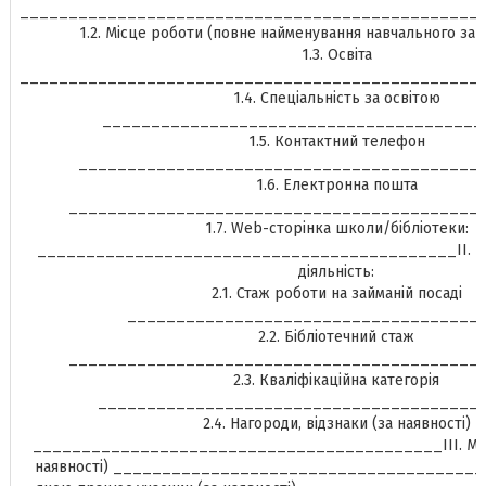
_______________________________________________
1.2. Місце роботи (повне найменування навчального за
1.3. Освіта
_______________________________________________
1.4. Спеціальність за освітою
_______________________________________
1.5. Контактний телефон
_________________________________________
1.6. Електронна пошта
__________________________________________
1.7. Web-сторінка школи/бібліотеки:
___________________________________________ІІ. Від
діяльність:
2.1. Стаж роботи на займаній посаді
____________________________________
2.2. Бібліотечний стаж
__________________________________________
2.3. Кваліфікаційна категорія
_______________________________________
2.4. Нагороди, відзнаки (за наявності)
__________________________________________ІІІ. Мето
наявності) ________________________________________