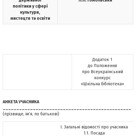
державної
Л.П. Гомольська
політики у сфері
культури,
мистецтв та освіти
Додаток 1
до Положення
про Всеукраїнський
конкурс
«Шкільна бібліотека»
АНКЕТА УЧАСНИКА
_______________________________________________
(прізвище, ім’я, по батькові)
І. Загальні відомості про учасника
1.1. Посада