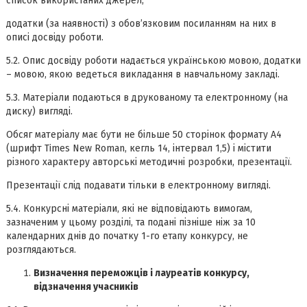
список використаних джерел;
додатки (за наявності) з обов’язковим посиланням на них в
описі досвіду роботи.
5.2. Опис досвіду роботи надається українською мовою, додатки
– мовою, якою ведеться викладання в навчальному закладі.
5.3. Матеріали подаються в друкованому та електронному (на
диску) вигляді.
Обсяг матеріалу має бути не більше 50 сторінок формату А4
(шрифт Times New Roman, кегль 14, інтервал 1,5) і містити
різного характеру авторські методичні розробки, презентації.
Презентації слід подавати тільки в електронному вигляді.
5.4. Конкурсні матеріали, які не відповідають вимогам,
зазначеним у цьому розділі, та подані пізніше ніж за 10
календарних днів до початку 1-го етапу конкурсу, не
розглядаються.
Визначення переможців і лауреатів конкурсу,
відзначення учасників