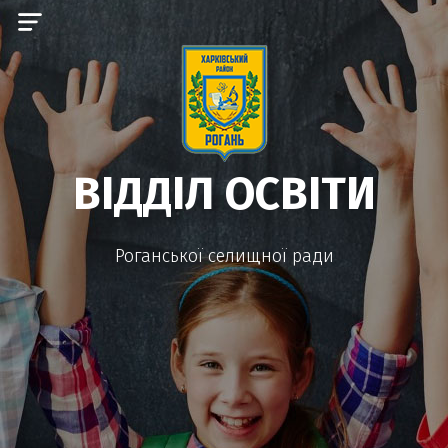
ВІДДІЛ ОСВІТИ
Роганської селищної ради