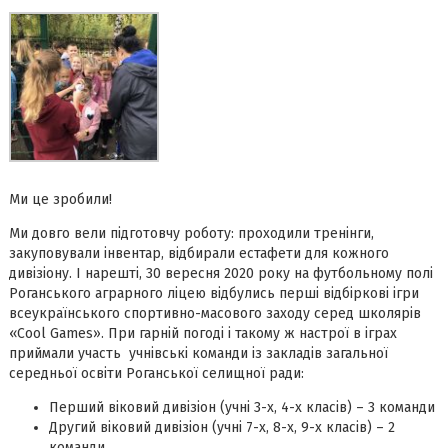
Ми це зробили!
Ми довго вели підготовчу роботу: проходили тренінги,
закуповували інвентар, відбирали естафети для кожного
дивізіону. І нарешті, 30 вересня 2020 року на футбольному полі
Роганського аграрного ліцею відбулись перші відбіркові ігри
всеукраїнського спортивно-масового заходу серед школярів
«Cool Games». При гарній погоді і такому ж настрої в іграх
приймали участь учнівські команди із закладів загальної
середньої освіти Роганської селищної ради:
Перший віковий дивізіон (учні 3-х, 4-х класів) – 3 команди
Другий віковий дивізіон (учні 7-х, 8-х, 9-х класів) – 2
команди