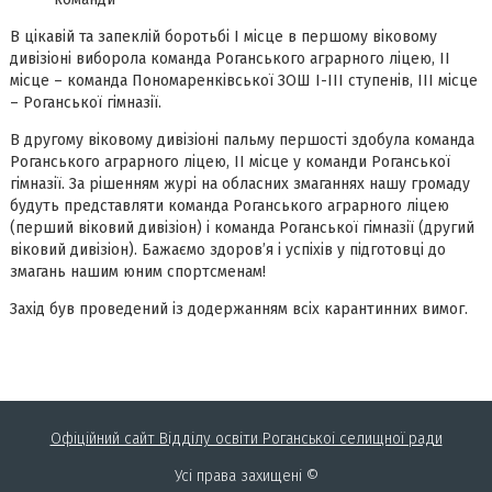
В цікавій та запеклій боротьбі І місце в першому віковому
дивізіоні виборола команда Роганського аграрного ліцею, ІІ
місце – команда Пономаренківської ЗОШ І-ІІІ ступенів, ІІІ місце
– Роганської гімназії.
В другому віковому дивізіоні пальму першості здобула команда
Роганського аграрного ліцею, ІІ місце у команди Роганської
гімназії. За рішенням журі на обласних змаганнях нашу громаду
будуть представляти команда Роганського аграрного ліцею
(перший віковий дивізіон) і команда Роганської гімназії (другий
віковий дивізіон). Бажаємо здоров’я і успіхів у підготовці до
змагань нашим юним спортсменам!
Захід був проведений із додержанням всіх карантинних вимог.
Офіційний сайт Відділу освіти Роганськоі селищної ради
Усі права захищені ©